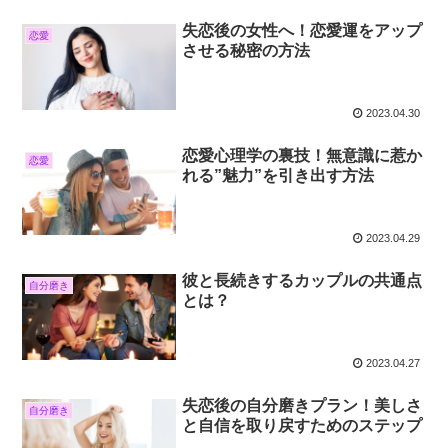
失恋後の女性へ！恋愛運をアップ
恋愛
させる秘密の方法
2023.04.30
恋愛心理学の裏技！無意識に惹か
恋愛
れる”魅力”を引き出す方法
2023.04.29
彼と長続きするカップルの共通点
自分磨き
とは？
2023.04.27
失恋後の自分磨きプラン！美しさ
自分磨き
と自信を取り戻すためのステップ