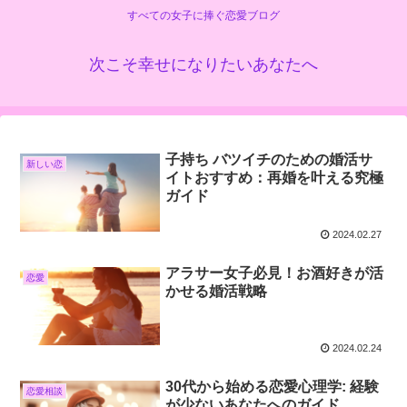
すべての女子に捧ぐ恋愛ブログ
次こそ幸せになりたいあなたへ
子持ち バツイチのための婚活サ
新しい恋
イトおすすめ：再婚を叶える究極
ガイド
2024.02.27
アラサー女子必見！お酒好きが活
恋愛
かせる婚活戦略
2024.02.24
30代から始める恋愛心理学: 経験
恋愛相談
が少ないあなたへのガイド