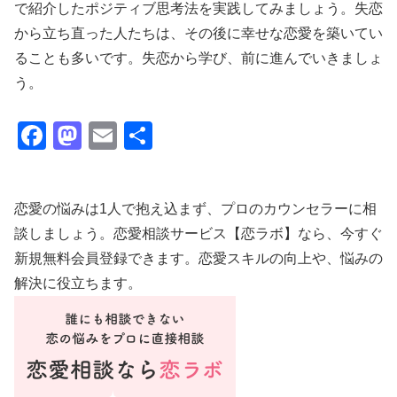
で紹介したポジティブ思考法を実践してみましょう。失恋
から立ち直った人たちは、その後に幸せな恋愛を築いてい
ることも多いです。失恋から学び、前に進んでいきましょ
う。
F
M
E
共
a
a
m
有
c
st
ail
恋愛の悩みは1人で抱え込まず、プロのカウンセラーに相
e
o
談しましょう。恋愛相談サービス【恋ラボ】なら、今すぐ
b
d
新規無料会員登録できます。恋愛スキルの向上や、悩みの
o
o
解決に役立ちます。
o
n
k