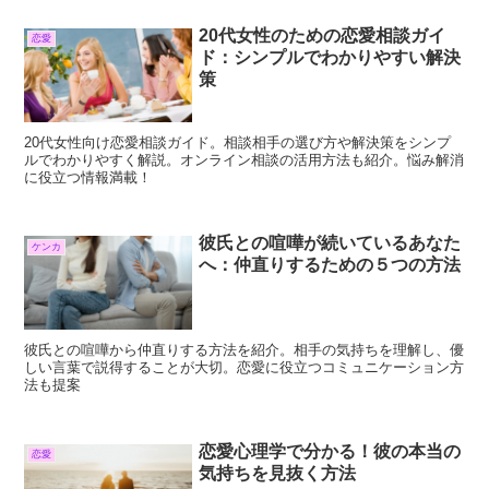
れる自分になろう。
20代女性のための恋愛相談ガイ
恋愛
ド：シンプルでわかりやすい解決
策
20代女性向け恋愛相談ガイド。相談相手の選び方や解決策をシンプ
ルでわかりやすく解説。オンライン相談の活用方法も紹介。悩み解消
に役立つ情報満載！
彼氏との喧嘩が続いているあなた
ケンカ
へ：仲直りするための５つの方法
彼氏との喧嘩から仲直りする方法を紹介。相手の気持ちを理解し、優
しい言葉で説得することが大切。恋愛に役立つコミュニケーション方
法も提案
恋愛心理学で分かる！彼の本当の
恋愛
気持ちを見抜く方法