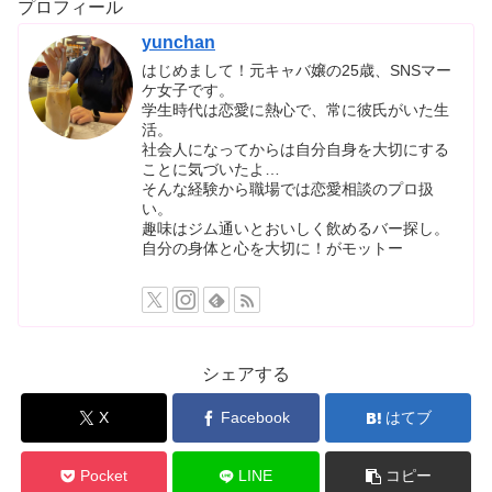
プロフィール
yunchan
はじめまして！元キャバ嬢の25歳、SNSマー
ケ女子です。
学生時代は恋愛に熱心で、常に彼氏がいた生
活。
社会人になってからは自分自身を大切にする
ことに気づいたよ…
そんな経験から職場では恋愛相談のプロ扱
い。
趣味はジム通いとおいしく飲めるバー探し。
自分の身体と心を大切に！がモットー
シェアする
X
Facebook
はてブ
Pocket
LINE
コピー