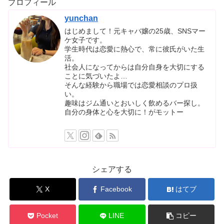
プロフィール
yunchan
はじめまして！元キャバ嬢の25歳、SNSマー
ケ女子です。
学生時代は恋愛に熱心で、常に彼氏がいた生
活。
社会人になってからは自分自身を大切にする
ことに気づいたよ…
そんな経験から職場では恋愛相談のプロ扱
い。
趣味はジム通いとおいしく飲めるバー探し。
自分の身体と心を大切に！がモットー
シェアする
X
Facebook
はてブ
Pocket
LINE
コピー