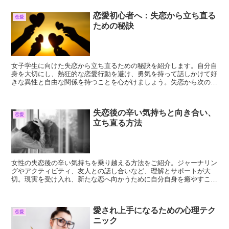
恋愛初心者へ：失恋から立ち直る
恋愛
ための秘訣
女子学生に向けた失恋から立ち直るための秘訣を紹介します。自分自
身を大切にし、熱狂的な恋愛行動を避け、勇気を持って話しかけて好
きな異性と自由な関係を持つことを心がけましょう。失恋から次の恋
愛への5Stepを解説しました。
失恋後の辛い気持ちと向き合い、
恋愛
立ち直る方法
女性の失恋後の辛い気持ちを乗り越える方法をご紹介。ジャーナリン
グやアクティビティ、友人との話し合いなど、理解とサポートが大
切。現実を受け入れ、新たな恋へ向かうために自分自身を癒やすこと
も忘れずに。
愛され上手になるための心理テク
恋愛
ニック