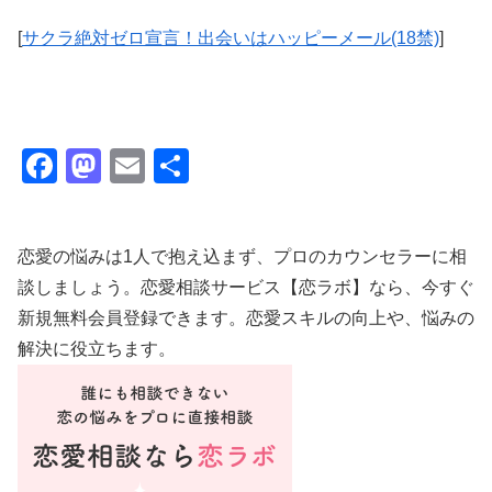
[
サクラ絶対ゼロ宣言！出会いはハッピーメール(18禁)
]
F
M
E
共
a
a
m
有
c
st
ail
恋愛の悩みは1人で抱え込まず、プロのカウンセラーに相
e
o
談しましょう。恋愛相談サービス【恋ラボ】なら、今すぐ
b
d
新規無料会員登録できます。恋愛スキルの向上や、悩みの
o
o
解決に役立ちます。
o
n
k